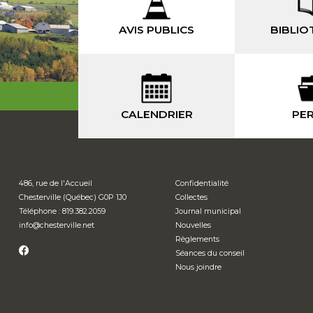
AVIS PUBLICS
BIBLIO
CALENDRIER
PER
486, rue de l'Accueil
Confidentialité
Chesterville (Québec) G0P 1J0
Collectes
Téléphone : 819.382.2059
Journal municipal
info
@chesterville.net
Nouvelles
Règlements
Séances du conseil
Nous joindre