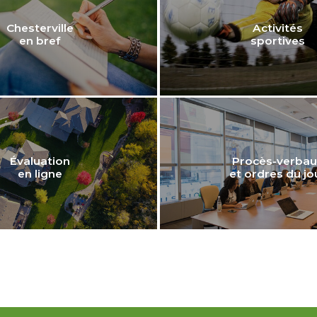
Chesterville
Activités
en bref
sportives
Évaluation
Procès-verbau
en ligne
et ordres du jo