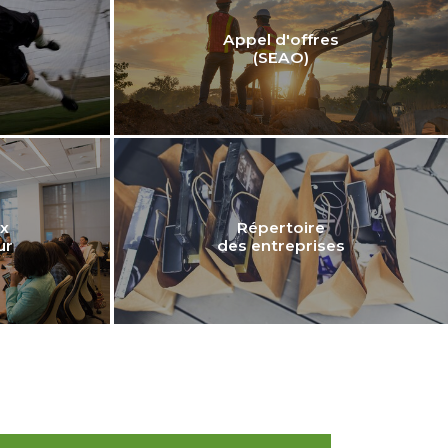
Appel d'offres
(SEAO)
x
Répertoire
ur
des entreprises