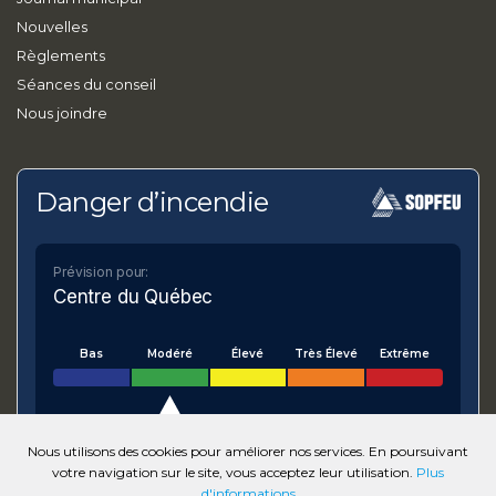
Nouvelles
Règlements
Séances du conseil
Nous joindre
Danger d’incendie
Prévision pour:
Centre du Québec
Bas
Modéré
Élevé
Très Élevé
Extrême
Nous utilisons des cookies pour améliorer nos services. En poursuivant
votre navigation sur le site, vous acceptez leur utilisation.
Plus
VOIR SUR LA CARTE
d'informations