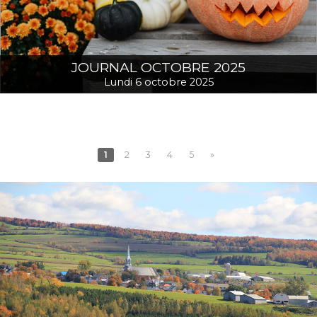
JOURNAL OCTOBRE 2025
Lundi 6 octobre 2025
1
2
3
4
5
»