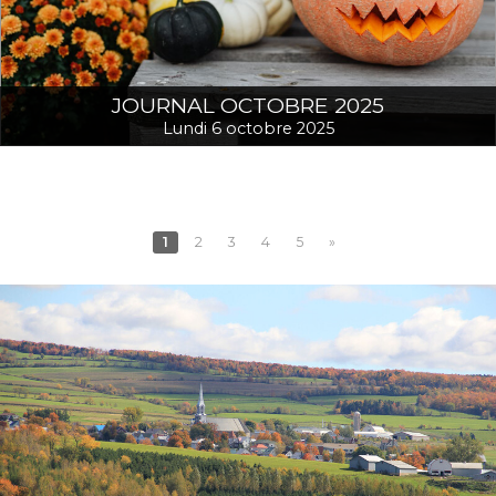
JOURNAL OCTOBRE 2025
Lundi 6 octobre 2025
1
2
3
4
5
»