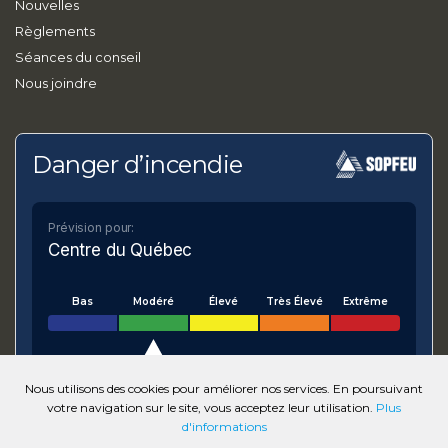
Nouvelles
Règlements
Séances du conseil
Nous joindre
Danger d’incendie
Prévision pour:
Centre du Québec
Bas
Modéré
Élevé
Très Élevé
Extrême
Nous utilisons des cookies pour améliorer nos services. En poursuivant
votre navigation sur le site, vous acceptez leur utilisation.
Plus
VOIR SUR LA CARTE
d'informations