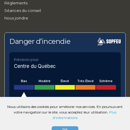
Règlements
Séances du conseil
Nous joindre
Danger d’incendie
Prévision pour:
Centre du Québec
Bas
Modéré
Élevé
Très Élevé
Extrême
Nous utilisons des cookies pour améliorer nos services. En poursuivant
votre navigation sur le site, vous acceptez leur utilisation.
Plus
VOIR SUR LA CARTE
d'informations
Numérique.ca
:
agence SEO
,
intégration de l'IA
,
site
OK