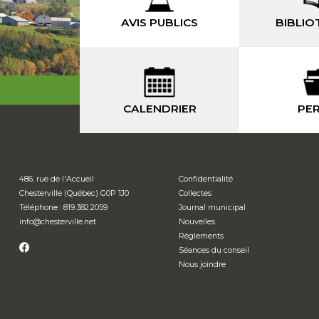
AVIS PUBLICS
BIBLIO
CALENDRIER
PER
486, rue de l'Accueil
Confidentialité
Chesterville (Québec) G0P 1J0
Collectes
Téléphone : 819.382.2059
Journal municipal
info
@chesterville.net
Nouvelles
Règlements
Séances du conseil
Nous joindre