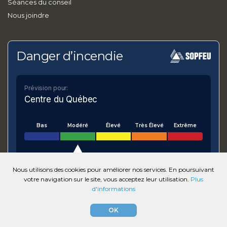
Séances du conseil
Nous joindre
Danger d’incendie
Prévision pour:
Centre du Québec
Bas
Modéré
Élevé
Très Élevé
Extrême
Nous utilisons des cookies pour améliorer nos services. En poursuivant
votre navigation sur le site, vous acceptez leur utilisation.
Plus
VOIR SUR LA CARTE
d'informations
Numérique.ca
:
agence SEO
,
intégration de l'IA
,
site
OK
pour municipalité
,
création de site web pas cher
,